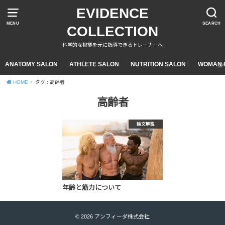
EVIDENCE
MENU
SEARCH
COLLECTION
科学的な根拠を元に指導できるトレーナーへ
ANATOMY SALON
ATHLETE SALON
NUTRITION SALON
WOMAN F
HOME
タグ : 高齢者
高齢者
論文解説
年齢と筋力について
© 2026 アンフィーダ株式会社