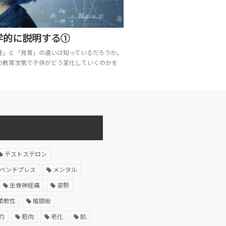
学的に説明する①
達」と「発育」の違いは知っているだろうか。
の教育次第で子供がどう変化していくのかを
テストステロン
ベンチプレス
メンタル
坐骨神経痛
姿勢
柔軟性
椎間板
力
筋肉
老化
肌