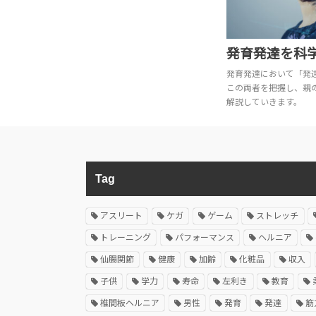
発育発達を科
発育発達において「発
この両者を把握し、親
解説していきます。
Tag
アスリート
ケガ
ゲーム
ストレッチ
トレーニング
パフォーマンス
ヘルニア
仙腸関節
健康
加齢
化粧品
収入
子供
学力
寿命
左利き
教育
椎間板ヘルニア
男性
発育
発達
筋