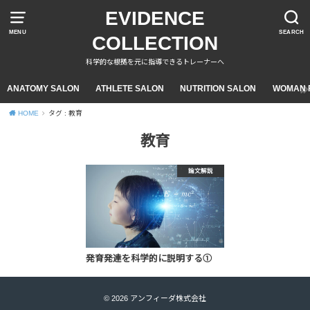
EVIDENCE
MENU
SEARCH
COLLECTION
科学的な根拠を元に指導できるトレーナーへ
ANATOMY SALON
ATHLETE SALON
NUTRITION SALON
WOMAN F
HOME
タグ : 教育
教育
論文解説
発育発達を科学的に説明する①
© 2026 アンフィーダ株式会社