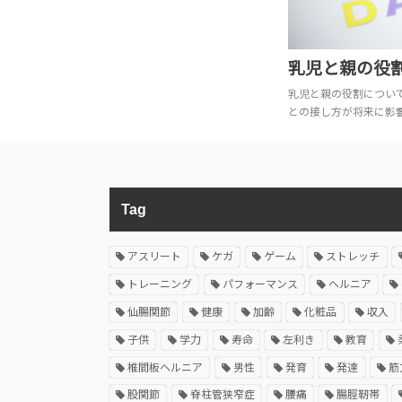
乳児と親の役
乳児と親の役割につい
との接し方が将来に影
Tag
アスリート
ケガ
ゲーム
ストレッチ
トレーニング
パフォーマンス
ヘルニア
仙腸関節
健康
加齢
化粧品
収入
子供
学力
寿命
左利き
教育
椎間板ヘルニア
男性
発育
発達
筋
股関節
脊柱管狭窄症
腰痛
腸脛靭帯