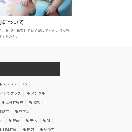
割について
て。 乳児が発育していく過程でどのような親
響するのか。
テストステロン
ベンチプレス
メンタル
坐骨神経痛
姿勢
柔軟性
椎間板
力
筋肉
老化
肌
自律神経
視力
記憶力