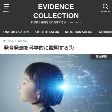
EVIDENCE
MENU
SEARCH
COLLECTION
科学的な根拠を元に指導できるトレーナーへ
ANATOMY SALON
ATHLETE SALON
NUTRITION SALON
WOMAN F
HOME
論文解説
発育発達を科学的に説明する①
論文解説